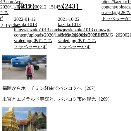
2021-09-06
https://kazuko1013.com/wp-
（243）
kazuko1013
12_151450-
content/uploads/2020/11/IMG_202002
https://kazuko
scaled.jpg
あちこち
content/uploa
トラベラーかず
2021-10-22
scaled.jpg
あち
kazuko1013
トラベラーか
1013.com/wp-
https://kazuko1013.com/wp-
ds/2020/11/IMG_20200212_151450-
content/uploads/2020/11/IMG_20200212_151450-
こち
scaled.jpg
あちこち
ず
トラベラーかず
福岡からホーチミン経由でバンコクへ（267）
王宮とエメラルド寺院と、バンコク市内観光（269）