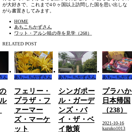
が大好きで、これまで4０ヶ国以上訪問した国を思い出しな
がら書置きしてみます。
HOME
あちこちかずさん
ワット・アルン暁の寺を見学（268）
RELATED POST
さん
あちこちかずさん
あちこちかずさん
あちこちかず
・
シンガポー
プラハから
中部国際
フ
ル・ガーデ
日本帰国
港からス
ンズ・バ
（238）
インの旅
ケ
イ・ザ・ベ
（199）
2021-10-16
イ散策
kazuko1013