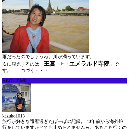
雨だったのでしょうね。川が濁っています。
王宮
エメラルド寺院
次に観光するのは「
」と「
」で
す。 つづく・・・
ABOUT ME
kazuko1013
旅行が好きな還暦過ぎたばーばの記録。 40年前から海外旅
行をしていますがとても止められませんｗ。あちこち行くの