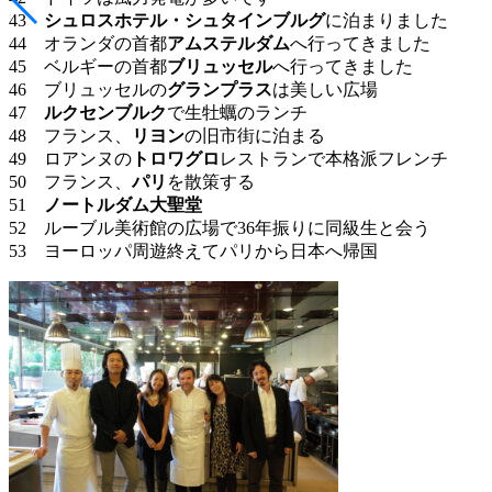
43
シュロスホテル・シュタインブルグ
に泊まりました
44 オランダの首都
アムステルダム
へ行ってきました
45 ベルギーの首都
ブリュッセル
へ行ってきました
46 ブリュッセルの
グランプラス
は美しい広場
47
ルクセンブルク
で生牡蠣のランチ
48 フランス、
リヨン
の旧市街に泊まる
49 ロアンヌの
トロワグロ
レストランで本格派フレンチ
50 フランス、
パリ
を散策する
51
ノートルダム大聖堂
52 ルーブル美術館の広場で36年振りに同級生と会う
53 ヨーロッパ周遊終えてパリから日本へ帰国