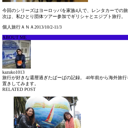
今回のシリーズはヨーロッパを家族4人で、レンタカーでの
次は、私ひとり団体ツアー参加でギリシャとエジプト旅行。
個人旅行ＡＮＡ2013/10/2-11/3
ABOUT ME
kazuko1013
旅行が好きな還暦過ぎたばーばの記録。 40年前から海外旅
置きしてみます。
RELATED POST