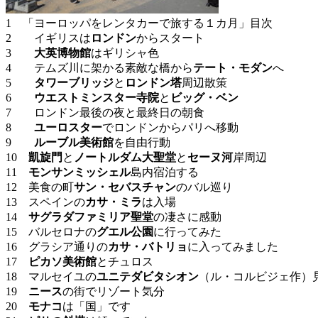
1 「ヨーロッパをレンタカーで旅する１カ月」目次
2 イギリスは
ロンドン
からスタート
3
大英博物館
はギリシャ色
4 テムズ川に架かる素敵な橋から
テート・モダン
へ
5
タワーブリッジ
と
ロンドン塔
周辺散策
6
ウエストミンスター寺院
と
ビッグ・ベン
7 ロンドン最後の夜と最終日の朝食
8
ユーロスター
でロンドンからパリへ移動
9
ルーブル美術館
を自由行動
10
凱旋門
と
ノートルダム大聖堂
と
セーヌ河
岸周辺
11
モンサンミッシェル
島内宿泊する
12 美食の町
サン・セバスチャン
のバル巡り
13 スペインの
カサ・ミラ
は入場
14
サグラダファミリア聖堂
の凄さに感動
15 バルセロナの
グエル公園
に行ってみた
16 グラシア通りの
カサ・バトリョ
に入ってみました
17
ピカソ美術館
とチュロス
18 マルセイユの
ユニテダビタシオン
（ル・コルビジェ作）
19
ニース
の街でリゾート気分
20
モナコ
は「国」です