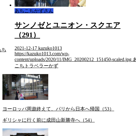
あちこちかずさん
サンノゼとユニオン・スクエア
（291）
2021-12-17
kazuko1013
あち
https://kazuko1013.com/wp-
content/uploads/2020/11/IMG_20200212_151450-scaled.jpg
こちトラベラーかず
ヨーロッパ周遊終えて、パリから日本へ帰国（53）
ギリシャに行く前に成田山新勝寺へ（54）