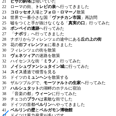
21
ピサの斜塔
は傾いていた
22 ローマの街、
トレビの泉
へ行ってきました
23
コロッセオ
入場と
フォロ・ロマーノ
散策
24 世界で一番小さな国「
ヴァチカン市国
」再訪問
25 嘘をつくと手が抜けなくなる「
真実の口
」行ってみた
26
ポンペイの遺跡
へ行ってみた
27 「
ナポリ
」へ行ってきました
28 ナポリからフィレンツェの途中にある
丘の上の街
29 花の都
フィレンツェ
に着きました
30 フィレンツェの街を散策
31
ヴェネツィア
の迷路を散策
32 ハイセンスな街「
ミラノ
」行ってみた
33
ノイシュヴァンシュタイン城
に行ってみた
34
スイス
通過で積雪を見る
35 ドイツの
ミュンヘン
を散策する
36 ザルツブルグで、
モーツァルトの生家
へ行ってみた
37
ハルシュタット
の湖畔のホテルに宿泊
38 「音楽の都」
ウィーン
に行ってみた
39 チェコの
プラハ
は素敵な街でした
40 ドイツの首都
ベルリン
へやってきました
41
ベルリンの壁
と
ペルガモン博物館
42 ドイツは風力発電が多いです