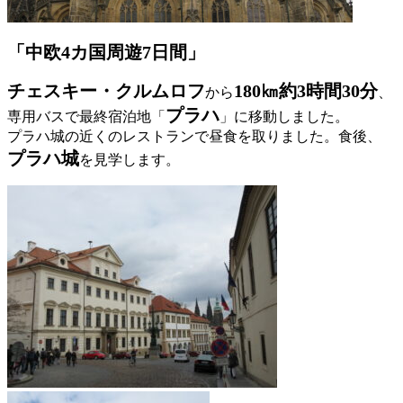
「中欧4カ国周遊7日間」
チェスキー・クルムロフ
180㎞約3時間30分
から
、
プラハ
専用バスで最終宿泊地「
」に移動しました。
プラハ城の近くのレストランで昼食を取りました。食後、
プラハ城
を見学します。