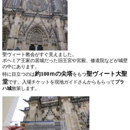
聖ヴィート教会がすぐ見えました。
ボヘミア王家の居城だった旧王宮や宮殿、修道院などが城壁
の中にあります。
約100ｍの尖塔
聖ヴィート大聖
特に目立つのは
をもつ
堂
です。入場チケットを現地ガイドさんからもらって
プラ
ハ城
散策します。