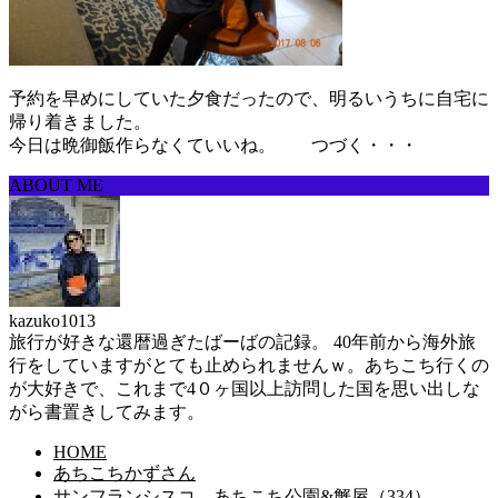
予約を早めにしていた夕食だったので、明るいうちに自宅に
帰り着きました。
今日は晩御飯作らなくていいね。 つづく・・・
ABOUT ME
kazuko1013
旅行が好きな還暦過ぎたばーばの記録。 40年前から海外旅
行をしていますがとても止められませんｗ。あちこち行くの
が大好きで、これまで4０ヶ国以上訪問した国を思い出しな
がら書置きしてみます。
HOME
あちこちかずさん
サンフランシスコ、あちこち公園&蟹屋（334）