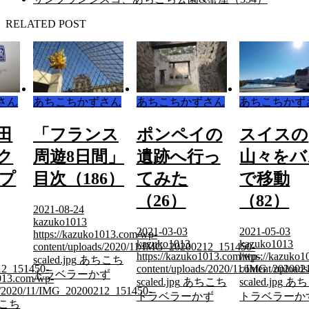
RELATED POST
さん
あちこちかずさん
あちこちかずさん
あちこちかず
ス
ポンペイの
スイスの
「チャー
間」
遺跡へ行っ
山々をバス
ー便で行
6）
てみた
で移動
マカオ4
（26）
（82）
間」目次
（260）
2021-03-03
2021-05-03
1013.com/wp-
kazuko1013
kazuko1013
ds/2020/11/IMG_20200212_151450-
2021-11-08
https://kazuko1013.com/wp-
https://kazuko1013.com/wp-
こち
kazuko1013
content/uploads/2020/11/IMG_20200212_151450-
content/uploads/2020/11/IMG_202002
ず
https://kazuko
scaled.jpg
あちこち
scaled.jpg
あちこち
12_151450-
content/uploa
トラベラーかず
トラベラーかず
scaled.jpg
あち