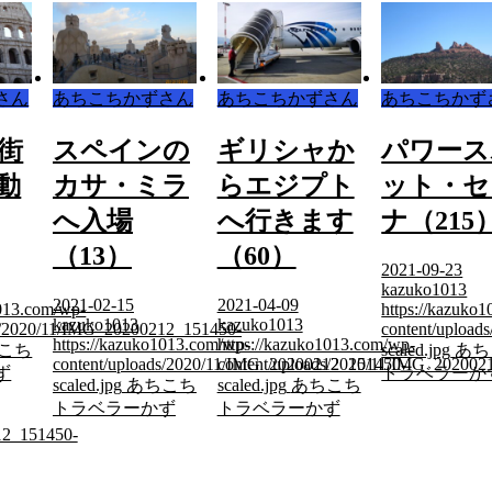
さん
あちこちかずさん
あちこちかずさん
あちこちかず
街
スペインの
ギリシャか
パワース
動
カサ・ミラ
らエジプト
ット・セ
へ入場
へ行きます
ナ（215
（13）
（60）
2021-09-23
kazuko1013
2021-02-15
2021-04-09
1013.com/wp-
https://kazuko
kazuko1013
kazuko1013
ds/2020/11/IMG_20200212_151450-
content/uploa
https://kazuko1013.com/wp-
https://kazuko1013.com/wp-
こち
scaled.jpg
あち
content/uploads/2020/11/IMG_20200212_151450-
content/uploads/2020/11/IMG_202002
ず
トラベラーか
scaled.jpg
あちこち
scaled.jpg
あちこち
トラベラーかず
トラベラーかず
12_151450-