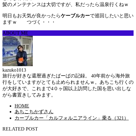
髪のメンテナンスは大切ですが、私だったら温泉行くねｗ
明日もお天気が良かったら
ケーブルカー
で巡回したいと思い
ますｗ つづく・・・
ABOUT ME
kazuko1013
旅行が好きな還暦過ぎたばーばの記録。 40年前から海外旅
行をしていますがとても止められませんｗ。あちこち行くの
が大好きで、これまで4０ヶ国以上訪問した国を思い出しな
がら書置きしてみます。
HOME
あちこちかずさん
カーブルカー「カルフォルニアライン」乗る（321）
RELATED POST