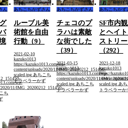
さん
あちこちかずさん
あちこちかずさん
あちこちかず
美
チェコのプ
SF市内観光
「高校時
由
ラハは素敵
とヘイト・
の同級生
）
な街でした
ストリート
台湾旅行
（39）
（292）
間」目次
（266）
2021-03-15
2021-12-18
1013.com/wp-
kazuko1013
kazuko1013
ds/2020/11/IMG_20200212_151450-
2021-11-15
https://kazuko1013.com/wp-
https://kazuko1013.com/wp-
こち
kazuko1013
content/uploads/2020/11/IMG_20200212_151450-
content/uploads/2020/11/IMG_202002
ず
https://kazuko
scaled.jpg
あちこち
scaled.jpg
あちこち
12_151450-
content/uploa
トラベラーかず
トラベラーかず
scaled.jpg
あち
トラベラーか