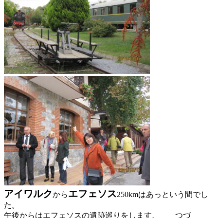
アイワルク
エフェソス
から
250kmはあっという間でし
た。
午後からはエフェソスの遺跡巡りをします。 つづ