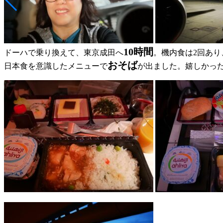
10時間
ドーハで乗り換えて、東京成田へ
。機内食は2回あり
おそば
日本食を意識したメニューで
が出ました。嬉しかっ