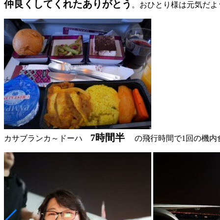
仲良くしてくれたありがとう
。おひとり様は元気だよ
7時間半
カサブランカ～ドーハ
の
飛行時間で1回の機内