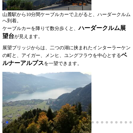
山麓駅から10分間ケーブルカーで上がると、ハーダークルム
へ到着。
ハーダークルム展
ケーブルカーを降りて数分歩くと、
望台
が見えます。
展望ブリッジからは、二つの湖に挟まれたインターラーケン
ベ
の町と、アイガー、メンヒ、ユングフラウを中心とする
ルナーアルプス
を一望できます。