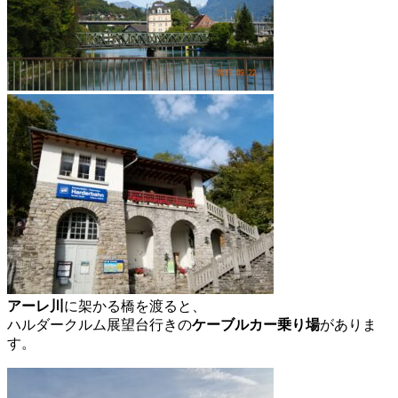
アーレ川
に架かる橋を渡ると、
ハルダークルム展望台行きの
ケーブルカー乗り場
がありま
す。