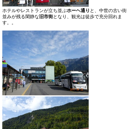
ホテルやレストランが立ち並ぶ
ホーヘ通り
と、中世の古い街
並みが残る閑静な
旧市街
となり、観光は徒歩で充分回れま
す。。