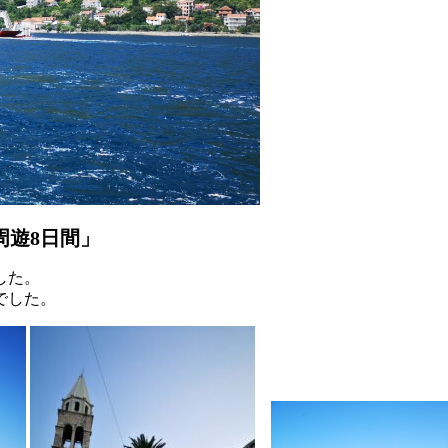
周遊8日間」
した。
でした。