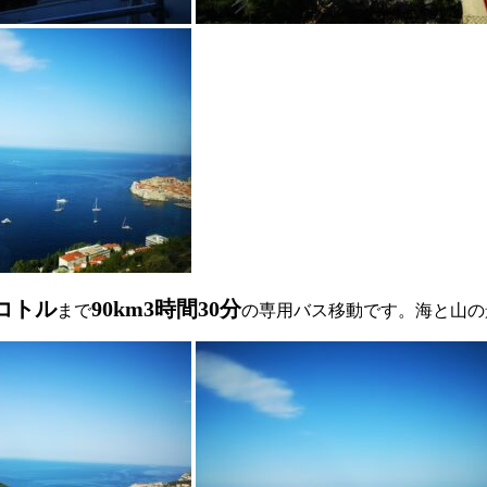
コトル
90km3時間30分
まで
の
専用バス移動です。海と山の