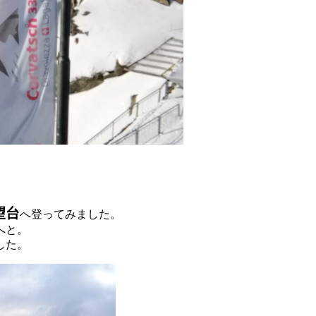
望台
へ登ってみました。
へと。
した。