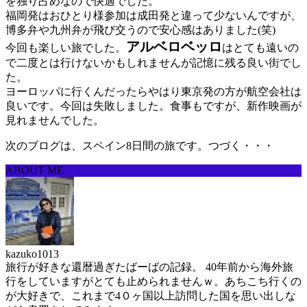
を独り占めなので快適でした。
福岡発はおひとり様参加は成田発と違って少ないんですが、
博多弁や九州弁が飛び交うので安心感はありました(笑)
アルベロベッロ
今回も楽しい旅でした。
はとても遠いの
で二度とは行けないかもしれませんが記憶に残る良い街でし
た。
ヨーロッパに行くんだったらやはり東京発の方が航空会社は
良いです。今回は失敗しました。食事もですが、新作映画が
見れませんでした。
次のブログは、スペイン8日間の旅です。つづく・・・
ABOUT ME
kazuko1013
旅行が好きな還暦過ぎたばーばの記録。 40年前から海外旅
行をしていますがとても止められませんｗ。あちこち行くの
が大好きで、これまで4０ヶ国以上訪問した国を思い出しな