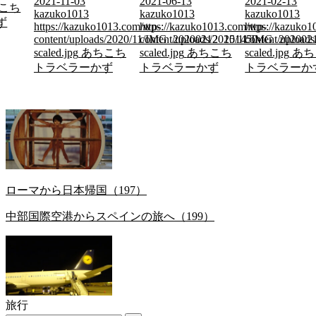
2021-11-03
2021-06-13
2021-02-13
こち
kazuko1013
kazuko1013
kazuko1013
ず
https://kazuko1013.com/wp-
https://kazuko1013.com/wp-
https://kazuko
content/uploads/2020/11/IMG_20200212_151450-
content/uploads/2020/11/IMG_202002
content/uploa
scaled.jpg
あちこち
scaled.jpg
あちこち
scaled.jpg
あち
トラベラーかず
トラベラーかず
トラベラーか
ローマから日本帰国（197）
中部国際空港からスペインの旅へ（199）
旅行