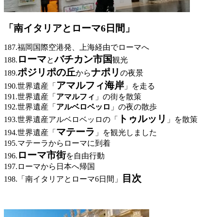
「南イタリアとローマ6日間」
187.福岡国際空港発、上海経由でローマへ
ローマ
バチカン市国
188.
と
観光
ポジリポの丘
ナポリ
189.
から
の夜景
アマルフィ海岸
190.世界遺産「
」を走る
191.世界遺産「
アマルフィ
」の街を散策
192.世界遺産「
アルベロベッロ
」の夜の散歩
トゥルッリ
193.世界遺産アルベロベッロの「
」を散策
マテーラ
194.世界遺産「
」を観光しました
195.マテーラからローマに到着
ローマ市街
196.
を自由行動
197.ローマから日本へ帰国
目次
198.「南イタリアとローマ6日間」