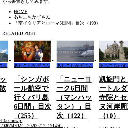
がら書置きしてみます。
HOME
あちこちかずさん
「南イタリアとローマ6日間」目次（198）
RELATED POST
さん
あちこちかずさん
あちこちかずさん
あちこちかず
ッ
「シンガポ
「ニューヨ
凱旋門と
散
ール航空で
ーク6日間
ートルダ
行くバリ島
（マンハッ
寺院とセ
6日間」目次
タン）」目
ヌ河岸周
（255）
次（122）
（10）
1013.com/wp-
12_151450-
ds/2020/11/IMG_20200212_151450-