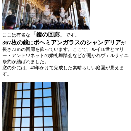
「鏡の回廊」
ここは有名な
です。
367枚の鏡
ボヘミアンガラスのシャンデリア
に
が
長さ73ｍの回廊を飾っています。ここで、ルイ16世とマリ
ー・アントワネットの婚礼舞踏会などが開かれヴェルサイユ
条約が結ばれました。
窓の外には、40年かけて完成した素晴らしい庭園が見えま
す。